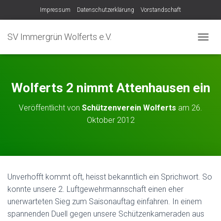
Impressum
Datenschutzerklärung
Vorstandschaft
SV Immergrün Wolferts e.V.
NAVIG
Wolferts 2 nimmt Attenhausen ein
Veröffentlicht von
Schützenverein Wolferts
am
26.
Oktober 2012
Unverhofft kommt oft, heisst bekanntlich ein Sprichwort. So
konnte unsere 2. Luftgewehrmannschaft einen eher
unerwarteten Sieg zum Saisonauftag einfahren. In einem
spannenden Duell gegen unsere Schützenkameraden aus