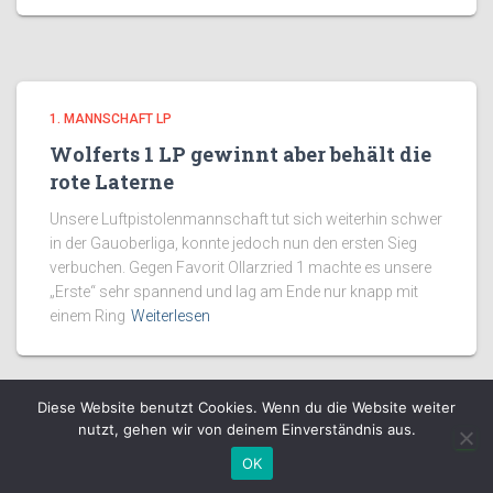
1. MANNSCHAFT LP
Wolferts 1 LP gewinnt aber behält die
rote Laterne
Unsere Luftpistolenmannschaft tut sich weiterhin schwer
in der Gauoberliga, konnte jedoch nun den ersten Sieg
verbuchen. Gegen Favorit Ollarzried 1 machte es unsere
„Erste“ sehr spannend und lag am Ende nur knapp mit
einem Ring
Weiterlesen
Diese Website benutzt Cookies. Wenn du die Website weiter
nutzt, gehen wir von deinem Einverständnis aus.
Hestia | Entwickelt von
ThemeIsle
OK