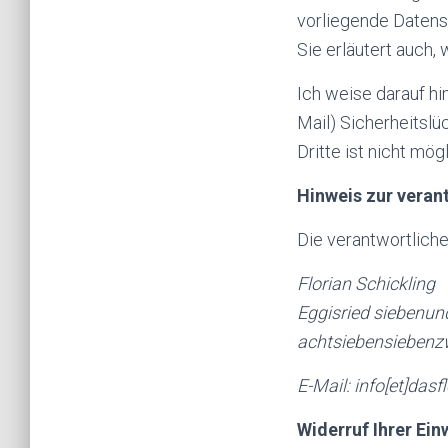
vorliegende Datensc
Sie erläutert auch
Ich weise darauf hi
Mail) Sicherheitslü
Dritte ist nicht mögl
Hinweis zur veran
Die verantwortliche
Florian Schickling
Eggisried siebenun
achtsiebensiebenzw
E-Mail: info[et]das
Widerruf Ihrer Ein