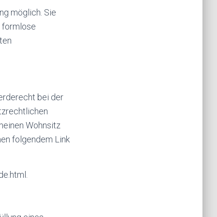
ng möglich. Sie
e formlose
gten
erderecht bei der
tzrechtlichen
 meinen Wohnsitz
nen folgendem Link
de.html.