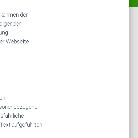
 Rahmen der
Folgenden
dung
ner Webseite
ren
ersonenbezogene
usführliche
Text aufgeführten