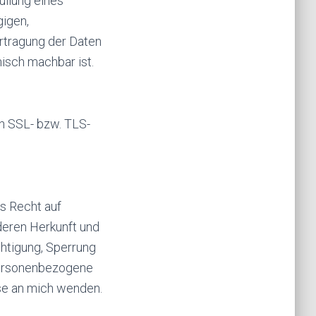
füllung eines
gigen,
rtragung der Daten
nisch machbar ist.
en SSL- bzw. TLS-
s Recht auf
deren Herkunft und
htigung, Sperrung
personenbezogene
se an mich wenden.