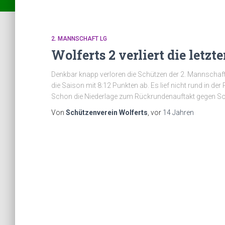
2. MANNSCHAFT LG
Wolferts 2 verliert die letz
Denkbar knapp verloren die Schützen der 2. Mannschaft
die Saison mit 8:12 Punkten ab. Es lief nicht rund in d
Schon die Niederlage zum Rückrundenauftakt gegen Sont
Von
Schützenverein Wolferts
, vor
14 Jahren