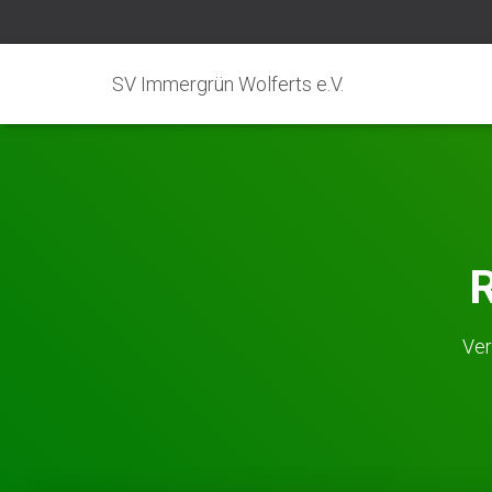
SV Immergrün Wolferts e.V.
R
Ver