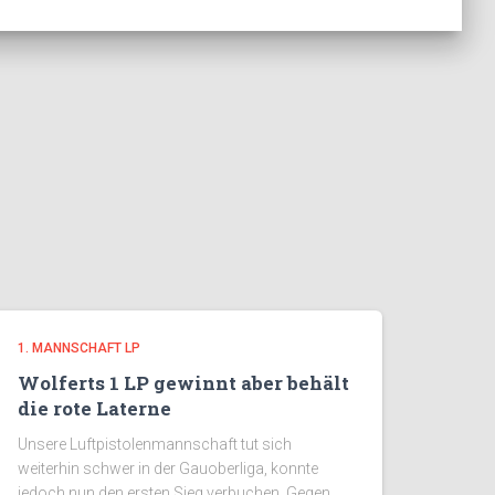
1. MANNSCHAFT LP
Wolferts 1 LP gewinnt aber behält
die rote Laterne
Unsere Luftpistolenmannschaft tut sich
weiterhin schwer in der Gauoberliga, konnte
jedoch nun den ersten Sieg verbuchen. Gegen