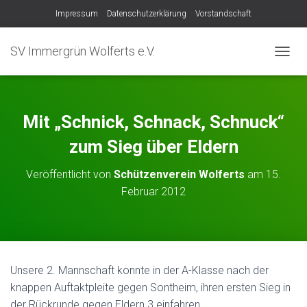
Impressum
Datenschutzerklärung
Vorstandschaft
SV Immergrün Wolferts e.V.
NAVIG
Mit „Schnick, Schnack, Schnuck“
zum Sieg über Eldern
Veröffentlicht von
Schützenverein Wolferts
am
15.
Februar 2012
Unsere 2. Mannschaft konnte in der A-Klasse nach der
knappen Auftaktpleite gegen Sontheim, ihren ersten Sieg in
der Rückrunde gegen Eldern 3 einfahren.