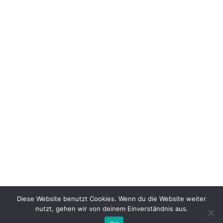
Diese Website benutzt Cookies. Wenn du die Website weiter
nutzt, gehen wir von deinem Einverständnis aus.
Hestia | Entwickelt von
ThemeIsle