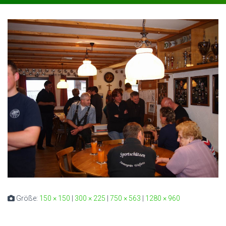
Größe:
150 × 150
|
300 × 225
|
750 × 563
|
1280 × 960