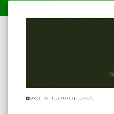
Größe:
150 × 150
|
300 × 81
|
1000 × 273